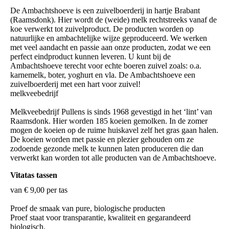
De Ambachtshoeve is een zuivelboerderij in hartje Brabant
(Raamsdonk). Hier wordt de (weide) melk rechtstreeks vanaf de
koe verwerkt tot zuivelproduct. De producten worden op
natuurlijke en ambachtelijke wijze geproduceerd. We werken
met veel aandacht en passie aan onze producten, zodat we een
perfect eindproduct kunnen leveren. U kunt bij de
Ambachtshoeve terecht voor echte boeren zuivel zoals: o.a.
karnemelk, boter, yoghurt en vla. De Ambachtshoeve een
zuivelboerderij met een hart voor zuivel!
melkveebedrijf
Melkveebedrijf Pullens is sinds 1968 gevestigd in het ‘lint’ van
Raamsdonk. Hier worden 185 koeien gemolken. In de zomer
mogen de koeien op de ruime huiskavel zelf het gras gaan halen.
De koeien worden met passie en plezier gehouden om ze
zodoende gezonde melk te kunnen laten produceren die dan
Vitatas tassen
van € 9,00 per tas
Proef de smaak van pure, biologische producten
Proef staat voor transparantie, kwaliteit en gegarandeerd
biologisch.